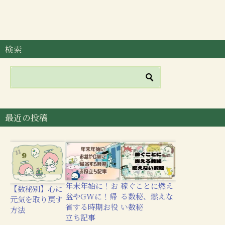
検索
最近の投稿
年末年始に！お
稼ぐことに燃え
【数秘別】心に
盆やGWに！帰
る数秘、燃えな
元気を取り戻す
省する時期お役
い数秘
方法
立ち記事