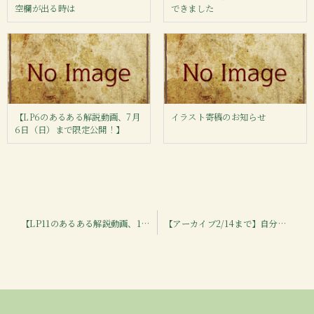
空欄が出る時は
できました
【LP6のあるある解説動画、7月
イラスト寄稿のお知らせ
6日（日）まで限定公開！】
投
【LP11のあるある解説動画、11月9日（日）まで限定公開！】
【アーカイブ2/14まで】自分らしく生きるための数秘術講座【1月31日京都】
稿
ナ
ビ
ゲ