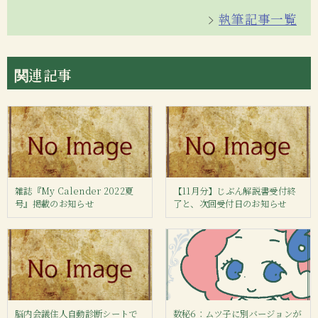
執筆記事一覧
関連記事
雑誌『My Calender 2022夏
【11月分】じぶん解説書受付終
号』掲載のお知らせ
了と、次回受付日のお知らせ
脳内会議住人自動診断シートで
数秘6：ムツ子に別バージョンが