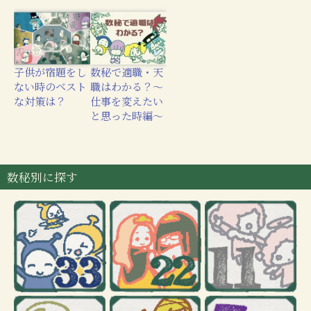
子供が宿題をし
数秘で適職・天
ない時のベスト
職はわかる？〜
な対策は？
仕事を変えたい
と思った時編〜
数秘別に探す