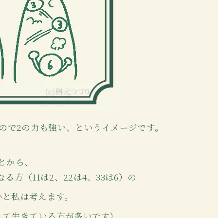
なので2の力も強い、というイメージです。
とから、
方（11は2、22は4、33は6）の
いと私は考えます。
として生きている方が多いです）