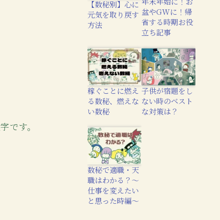
年末年始に！お
【数秘別】心に
盆やGWに！帰
元気を取り戻す
省する時期お役
方法
立ち記事
稼ぐことに燃え
子供が宿題をし
る数秘、燃えな
ない時のベスト
い数秘
な対策は？
数字です。
数秘で適職・天
職はわかる？〜
仕事を変えたい
と思った時編〜