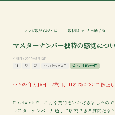
マンガ数秘らぼとは
数秘脳内住人自動診断
マスターナンバー独特の感覚につ
公開日：
2019年5月13日
11
22
33
44以上のゾロ目
数字の性質の一面
※2023年9月6日 2枚目、11の図について修正
Facebookで、こんな質問をいただきました
マスターナンバー共通して解説できる質問だな