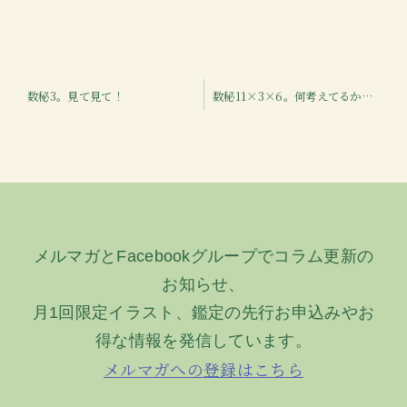
投
数秘3。見て見て！
数秘11×3×6。何考えてるか言って！といわれても…
稿
ナ
ビ
ゲ
ー
メルマガとFacebookグループでコラム更新の
シ
お知らせ、
ョ
月1回限定イラスト、鑑定の先行お申込みやお
ン
得な情報を発信しています。
メルマガへの登録はこちら