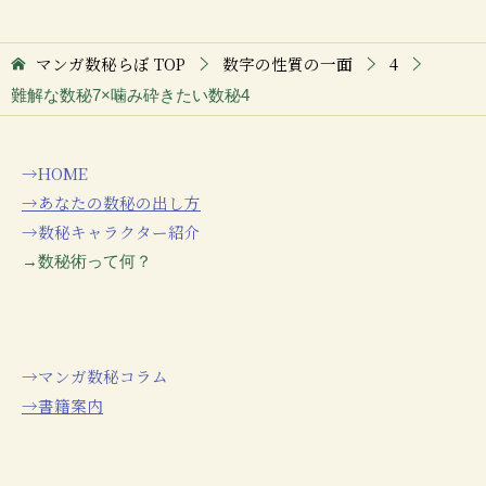
マンガ数秘らぼ
TOP
数字の性質の一面
4
難解な数秘7×噛み砕きたい数秘4
→HOME
→あなたの数秘の出し方
→数秘キャラクター紹介
→数秘術って何？
→マンガ数秘コラム
→書籍案内