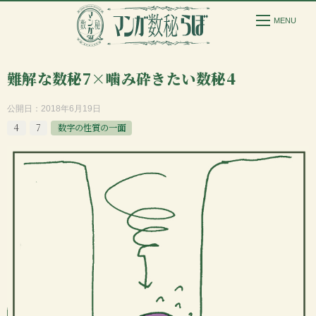
難解な数秘7×噛み砕きたい数秘4
公開日：
2018年6月19日
4
7
数字の性質の一面