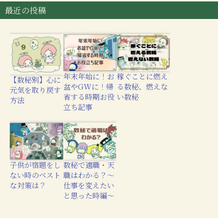
最近の投稿
年末年始に！お
稼ぐことに燃え
【数秘別】心に
盆やGWに！帰
る数秘、燃えな
元気を取り戻す
省する時期お役
い数秘
方法
立ち記事
子供が宿題をし
数秘で適職・天
ない時のベスト
職はわかる？〜
な対策は？
仕事を変えたい
と思った時編〜