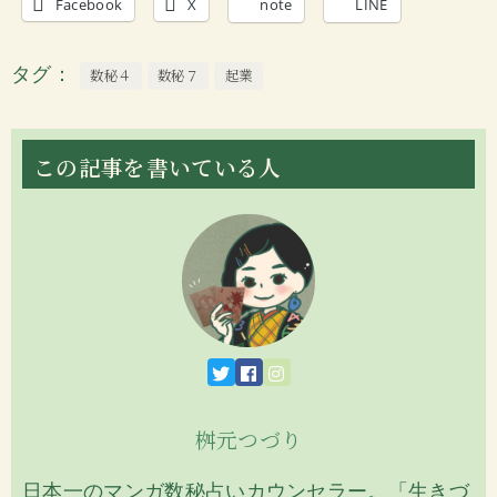
Facebook
X
note
LINE
タグ
数秘４
数秘７
起業
この記事を書いている人
桝元つづり
日本一のマンガ数秘占いカウンセラー。「生きづ