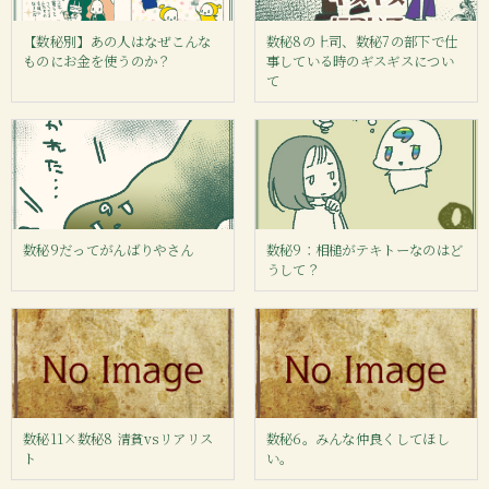
【数秘別】あの人はなぜこんな
数秘8の上司、数秘7の部下で仕
ものにお金を使うのか？
事している時のギスギスについ
て
数秘9だってがんばりやさん
数秘9：相槌がテキトーなのはど
うして？
数秘11×数秘8 清貧vsリアリス
数秘6。みんな仲良くしてほし
ト
い。