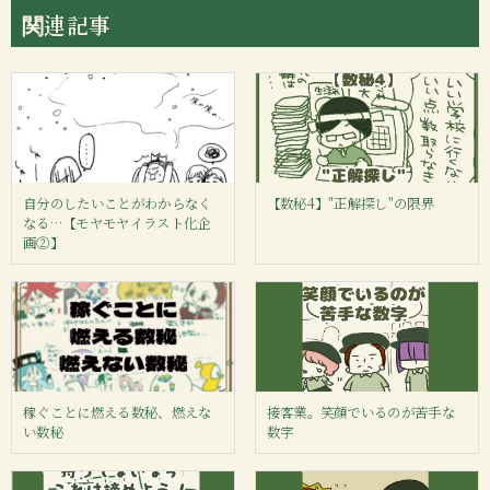
関連記事
自分のしたいことがわからなく
【数秘4】"正解探し"の限界
なる…【モヤモヤイラスト化企
画②】
稼ぐことに燃える数秘、燃えな
接客業。笑顔でいるのが苦手な
い数秘
数字