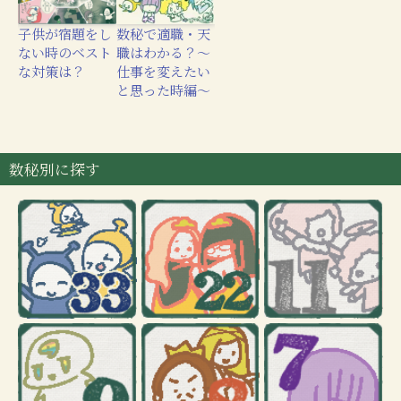
子供が宿題をし
数秘で適職・天
ない時のベスト
職はわかる？〜
な対策は？
仕事を変えたい
と思った時編〜
数秘別に探す