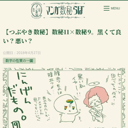
【つぶやき数秘】数秘11×数秘9。黒くて良
い？悪い？
公開日：
2018年4月27日
数字の性質の一面