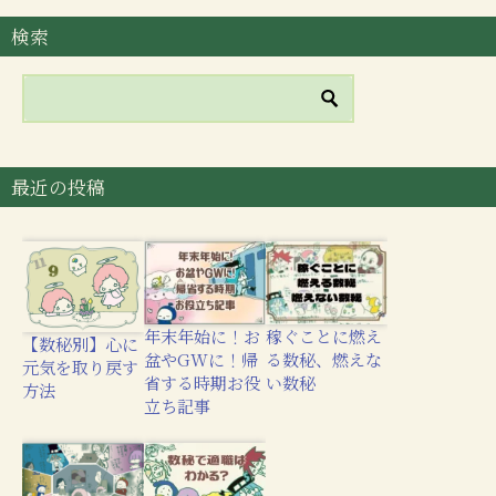
検索
最近の投稿
年末年始に！お
稼ぐことに燃え
【数秘別】心に
盆やGWに！帰
る数秘、燃えな
元気を取り戻す
省する時期お役
い数秘
方法
立ち記事