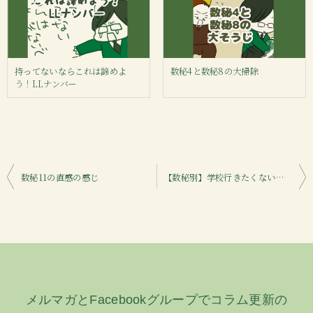
持ってないならこれは諦めよ
数秘4と数秘8の大掃除
う！LLナンバー
投
数秘11の直感の感じ
【数秘別】学校行きたくない理由を考えてみた
稿
ナ
ビ
ゲ
ー
メルマガとFacebookグループでコラム更新の
シ