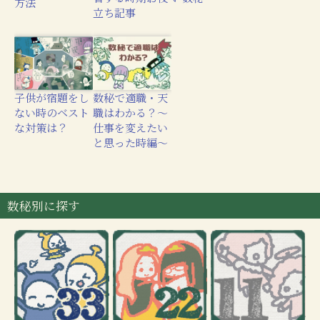
方法
立ち記事
子供が宿題をし
数秘で適職・天
ない時のベスト
職はわかる？〜
な対策は？
仕事を変えたい
と思った時編〜
数秘別に探す