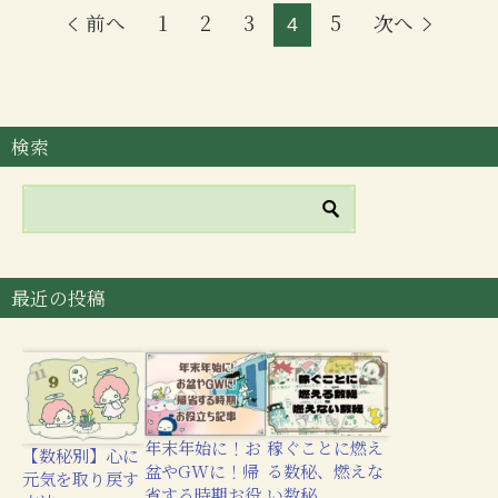
前へ
1
2
3
5
次へ
4
検索
最近の投稿
年末年始に！お
稼ぐことに燃え
【数秘別】心に
盆やGWに！帰
る数秘、燃えな
元気を取り戻す
省する時期お役
い数秘