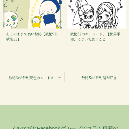
ありのままで良い数秘【数秘9と
数秘22のキーワード、【世界平
数秘33】
和】について思うこと
投
数秘3の特徴:天性のムードメーカー！
数秘5の特徴:話が好き！
稿
ナ
ビ
ゲ
ー
メルマガとFacebookグループでコラム更新の