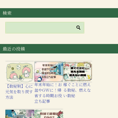
検索
最近の投稿
年末年始に！お
稼ぐことに燃え
【数秘別】心に
盆やGWに！帰
る数秘、燃えな
元気を取り戻す
省する時期お役
い数秘
方法
立ち記事