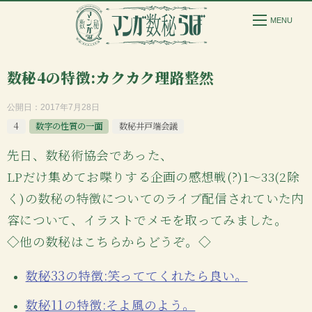
数秘4の特徴:カクカク理路整然
公開日：
2017年7月28日
4
数字の性質の一面
数秘井戸端会議
先日、数秘術協会であった、
LPだけ集めてお喋りする企画の感想戦(?)1〜33(2除
く)の数秘の特徴についてのライブ配信されていた内
容について、イラストでメモを取ってみました。
◇他の数秘はこちらからどうぞ。◇
数秘33の特徴:笑っててくれたら良い。
数秘11の特徴:そよ風のよう。