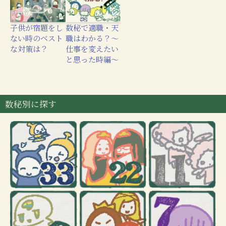
子供が宿題をし
数秘で適職・天
ない時のベスト
職はわかる？〜
な対策は？
仕事を変えたい
と思った時編〜
数秘別に探す